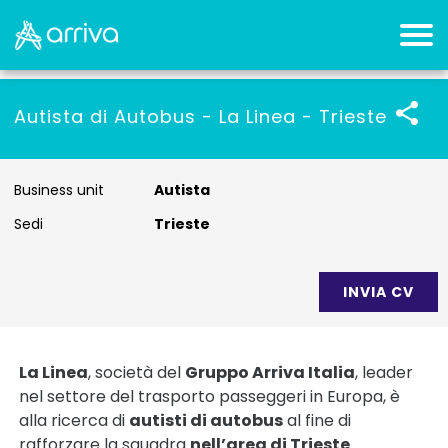
Autista di Autobus - La Linea - Trieste
Business unit
Autista
Sedi
Trieste
La Linea
, società del
Gruppo Arriva Italia
, leader
nel settore del trasporto passeggeri in Europa, è
alla ricerca di
autisti di autobus
al fine di
rafforzare la squadra
nell’area di Trieste
.